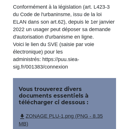
Conformément à la législation (art. L423-3
du Code de l'urbaninsme, issu de la loi
ELAN dans son art.62), depuis le 1er janvier
2022 un usager peut déposer sa demande
d'autorisation d'urbanisme en ligne.
Voici le lien du SVE (saisie par voie
électronique) pour les
administrés: https://puu.siea-
sig.fr/001383/connexion
Vous trouverez divers
documents essentiels à
télécharger ci dessous :
file_download
ZONAGE PLU-1.png (PNG - 8.35
MB)