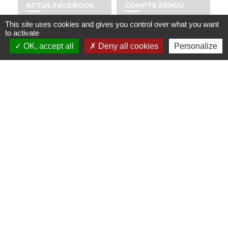
ACTUS FACEBOOK
COMPTE RENDU
rss_feed
account_balance
This site uses cookies and gives you control over what you want
to activate
OK, accept all
Deny all cookies
Personalize
COMMUNICATION -
ESPACE DU VIEUX
BULLETINS
JONC
import_contacts
date_range
SALLE DU CENTRE
date_range