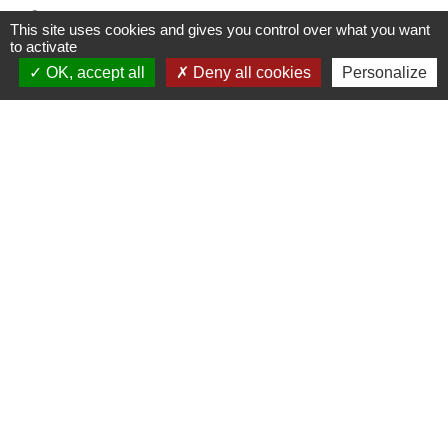
phone
+33 4 74 55 30 03
This site uses cookies and gives you control over what you want
to activate
Psychologue
OK, accept all
Deny all cookies
Personalize
Accès directs
ACTUS FACEBOOK
COMPTE RENDU
rss_feed
account_balance
COMMUNICATION -
ESPACE DU VIEUX
BULLETINS
JONC