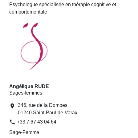
Psychologue spécialisée en thérapie cognitive et
comportementale
Angélique RUDE
Sages-femmes
346, rue de la Dombes
location_on
01240 Saint-Paul-de-Varax
phone
+33 7 67 43 04 64
Sage-Femme