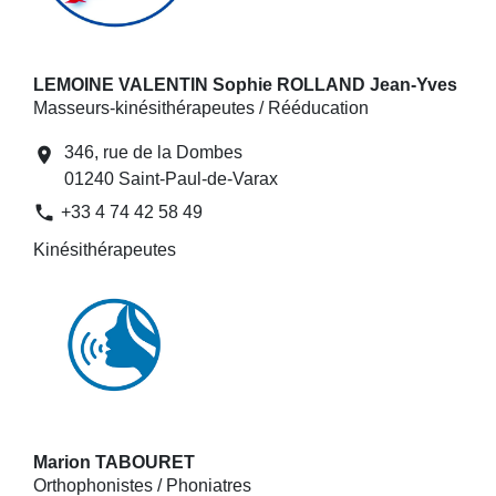
LEMOINE VALENTIN Sophie ROLLAND Jean-Yves
Masseurs-kinésithérapeutes / Rééducation
346, rue de la Dombes
location_on
01240 Saint-Paul-de-Varax
phone
+33 4 74 42 58 49
Kinésithérapeutes
Marion TABOURET
Orthophonistes / Phoniatres