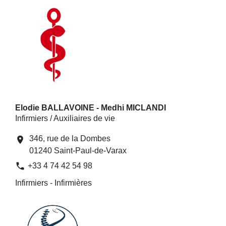
Elodie BALLAVOINE - Medhi MICLANDI
Infirmiers / Auxiliaires de vie
346, rue de la Dombes
location_on
01240 Saint-Paul-de-Varax
phone
+33 4 74 42 54 98
Infirmiers - Infirmières