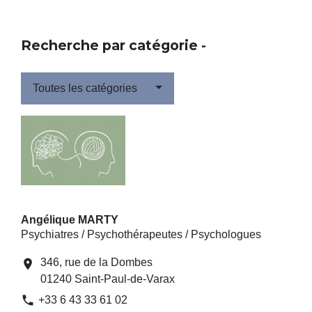
Recherche par catégorie -
Toutes les catégories
Angélique MARTY
Psychiatres / Psychothérapeutes / Psychologues
346, rue de la Dombes
location_on
01240 Saint-Paul-de-Varax
phone
+33 6 43 33 61 02