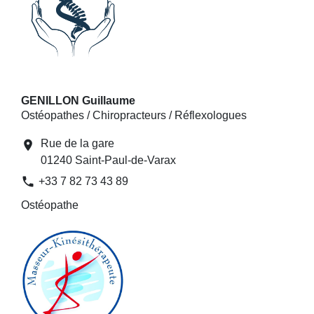
GENILLON Guillaume
Ostéopathes / Chiropracteurs / Réflexologues
Rue de la gare
location_on
01240 Saint-Paul-de-Varax
phone
+33 7 82 73 43 89
Ostéopathe