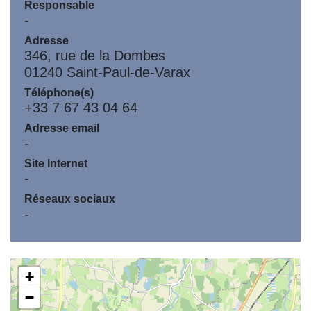
Responsable
-
Adresse
346, rue de la Dombes
01240 Saint-Paul-de-Varax
Téléphone(s)
+33 7 67 43 04 64
Adresse email
-
Site Internet
-
Réseaux sociaux
-
+
−