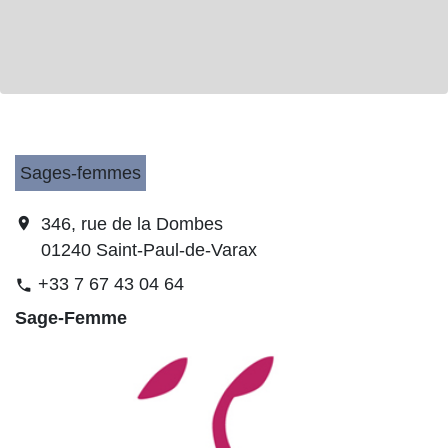
Sages-femmes
location_on
346, rue de la Dombes
01240 Saint-Paul-de-Varax
+33 7 67 43 04 64
phone
Sage-Femme