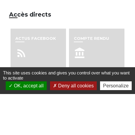
Accès directs
ACTUS FACEBOOK
COMPTE RENDU
rss_feed
account_balance
This site uses cookies and gives you control over what you want
to activate
COMMUNICATION -
ESPACE DU VIEUX
BULLETINS
JONC
OK, accept all
Deny all cookies
Personalize
import_contacts
date_range
SALLE DU CENTRE