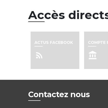
Accès direct
ACTUS FACEBOOK
COMPTE 
rss_feed
account_balance
Contactez nous