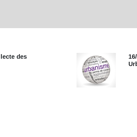
llecte des
16
Ur