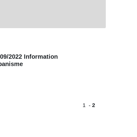
/09/2022 Information
banisme
1
-
2