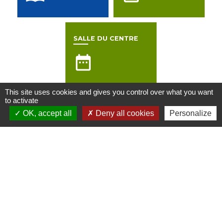
SALLE DU CENTRE
date_range
This site uses cookies and gives you control over what you want
to activate
Contactez nous
OK, accept all
Deny all cookies
Personalize
Commune de Saint-Paul-de-Varax
163 Place Louis Jourdan
01240 Saint-Paul-de-Varax - FRANCE
+33 4 74 42 50 13
Contact par formulaire